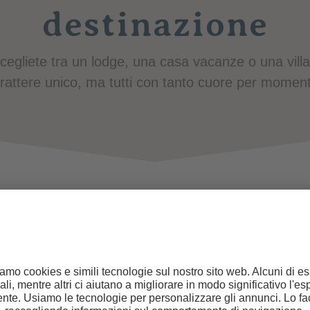
destinazione
cegliete tra un lodge, una casa vacanze o una villa
rattere unico, ma tutti con tanto cuore per momenti