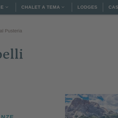
GE
CHALET A TEMA
LODGES
CAS
l Pusteria
elli
ANZE