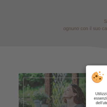
S
ognuno con il suo ca