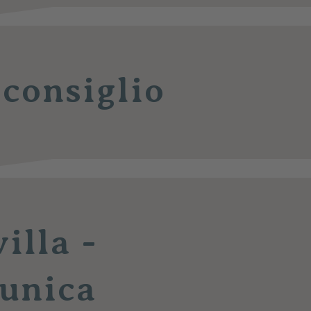
 consiglio
illa -
’unica