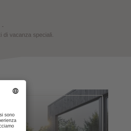
 -
 di vacanza speciali.