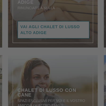
ADIGE
RINUNCIARE A NULLA
Più che accogliente e romantico, con area
VAI AGLI CHALET DI LUSSO
benessere privata, attrezzature eleganti e di
ALTO ADIGE
alta qualità.
CHALET DI LUSSO CON
CANE
SPAZI ESCLUSIVI PER VOI E IL VOSTRO
AMICO A QUATTRO ZAMPE