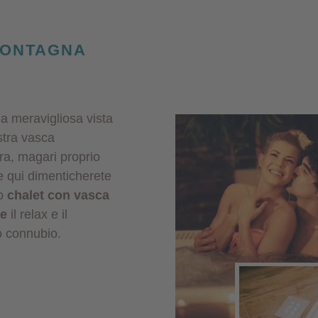
MONTAGNA
a meravigliosa vista
stra vasca
ra, magari proprio
he qui dimenticherete
no
chalet con vasca
ge
il relax e il
o connubio.