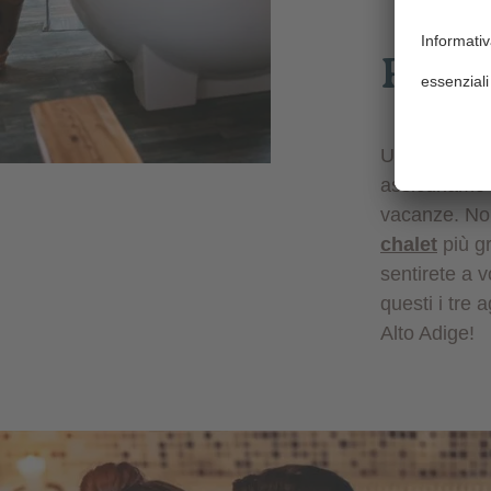
Rifu
Uno chalet e
assicuriamo 
vacanze. Non
chalet
più gr
sentirete a 
questi i tre a
Alto Adige!