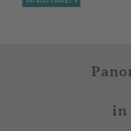
VAI AGLI CHALET
Panor
in