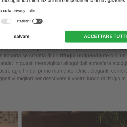
gi romantici con jacuz
 una piccola e accogliente vasca idromassaggio per 2 pe
che non vorrete più lasciare la vostra incantevole casa p
 importa se si tratta di un
rifugio indipendente
o di un
ande: in questi meravigliosi alloggi dall’atmosfera accogl
vostro agio fin dal primo momento. Unici, eleganti, confo
ggettivi migliori per descrivere il vostro luogo di rifugio in