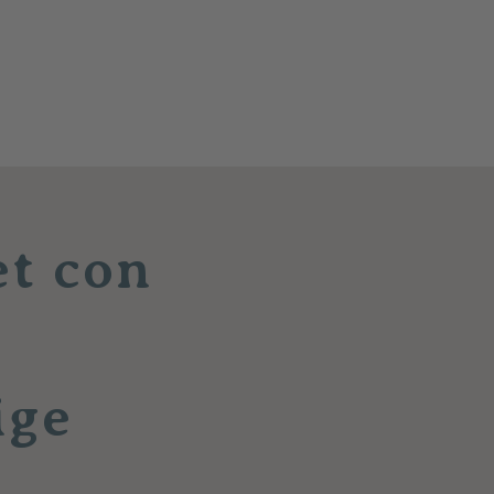
et con
ige