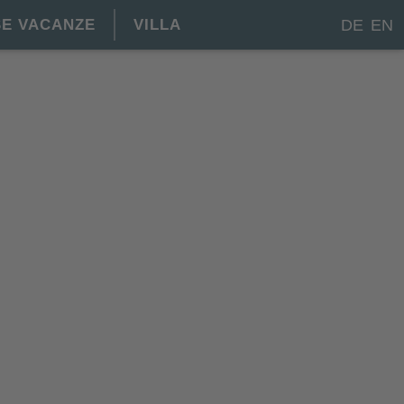
E VACANZE
VILLA
DE
EN