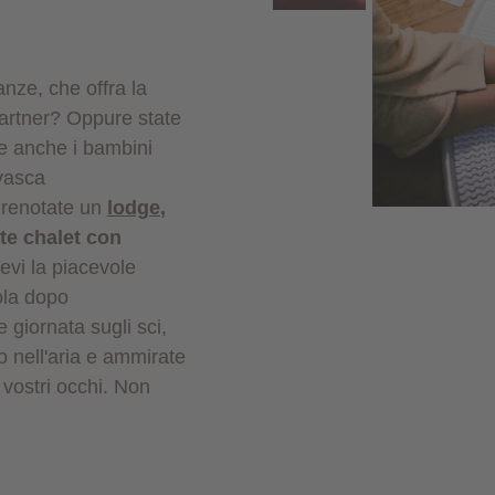
anze, che offra la
 partner? Oppure state
le anche i bambini
 vasca
Prenotate un
lodge
,
te chalet con
evi la piacevole
ola dopo
giornata sugli sci,
o nell'aria e ammirate
 vostri occhi. Non