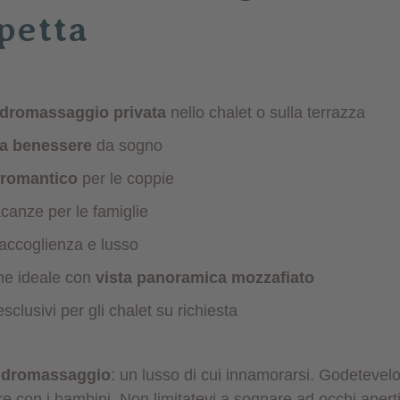
petta
idromassaggio privata
nello chalet o sulla terrazza
a benessere
da sogno
 romantico
per le coppie
canze per le famiglie
 accoglienza e lusso
ne ideale con
vista panoramica mozzafiato
esclusivi per gli chalet su richiesta
 idromassaggio
: un lusso di cui innamorarsi. Godetevelo
e con i bambini. Non limitatevi a sognare ad occhi aperti