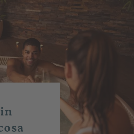
 in
cosa