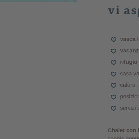
vi as
vasca 
vacanz
rifugio
casa va
calore,
posizio
servizi 
Chalet con
coppia oppur