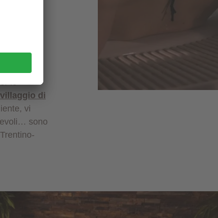
zi
rsone: vi
er le
villaggio di
iente, vi
rtevoli… sono
 Trentino-