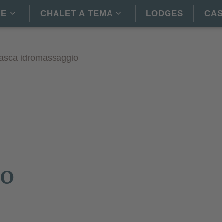
GE
CHALET A TEMA
LODGES
CAS
asca idromassaggio
to