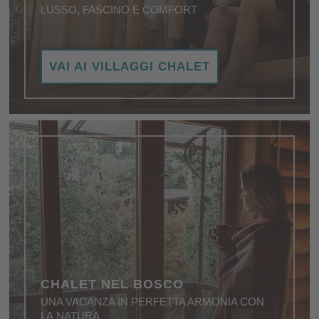
LUSSO, FASCINO E COMFORT
Una vacanza senza sovraccarichi sensoriali. Relax
VAI AI VILLAGGI CHALET
e una boccata d’aria fresca: questa è la priorità
assoluta di una vacanza nei Villaggi Chalet in
Trentino Alto Adige.
CHALET NEL BOSCO
UNA VACANZA IN PERFETTA ARMONIA CON
LA NATURA