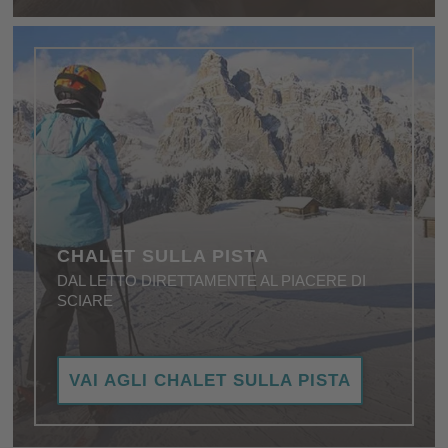
CHALET SULLA PISTA
DAL LETTO DIRETTAMENTE AL PIACERE DI
SCIARE
Posizione da sogno per tutti gli amanti dello sci: gli
VAI AGLI CHALET SULLA PISTA
chalet direttamente sulle piste. Niente skibus, niente
macchina. Davanti alla porta, bella neve e belle
discese.