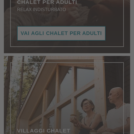
CHALET PER ADULTI
RELAX INDISTURBATO
Giovani coppie innamorate, genitori stressati,
VAI AGLI CHALET PER ADULTI
coppie senza bambini o genitori con figli adulti: negli
chalet adults only vi godrete una pausa alla larga
dal trambusto.
VILLAGGI CHALET