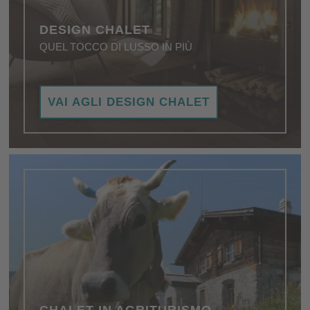
DESIGN CHALET
QUEL TOCCO DI LUSSO IN PIÙ
I migliori alloggi per una vacanza esclusiva
VAI AGLI DESIGN CHALET
all'insegna dell'intimità.