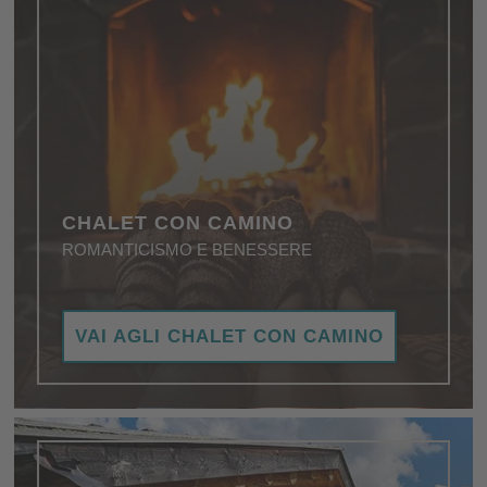
CHALET CON CAMINO
ROMANTICISMO E BENESSERE
Chalet con caminetto per una vacanza in un
VAI AGLI CHALET CON CAMINO
ambiente di relax assoluto.