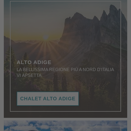
ALTO ADIGE
LA BELLISSIMA REGIONE PIÙ A NORD D'ITALIA
VI APSETTA
Voglia di vacanze? Di aria fresca, stupendi laghi di
CHALET ALTO ADIGE
montagna, villaggi incantevoli e montagne tra le più
suggestive al mondo? Allora visitate l'Alto Adige!