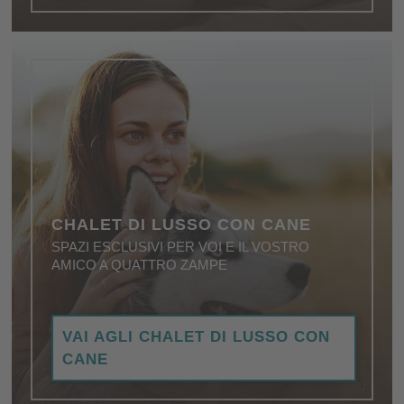
CHALET DI LUSSO CON CANE
SPAZI ESCLUSIVI PER VOI E IL VOSTRO
AMICO A QUATTRO ZAMPE
Dog-friendly, lussuosi, straordinari: per giornate di
VAI AGLI CHALET DI LUSSO CON
vacanza di gran classe, anche con il cane …
CANE