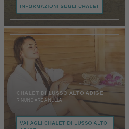
Il rifugio davvero privato per le vostre vacanze con
INFORMAZIONI SUGLI CHALET
tanto lusso e un'accoglienza meravigliosa.
Coccoloso, rustico e reale!
CHALET DI LUSSO ALTO ADIGE
RINUNCIARE A NULLA
Più che accogliente e romantico, con area
VAI AGLI CHALET DI LUSSO ALTO
benessere privata, attrezzature eleganti e di alta