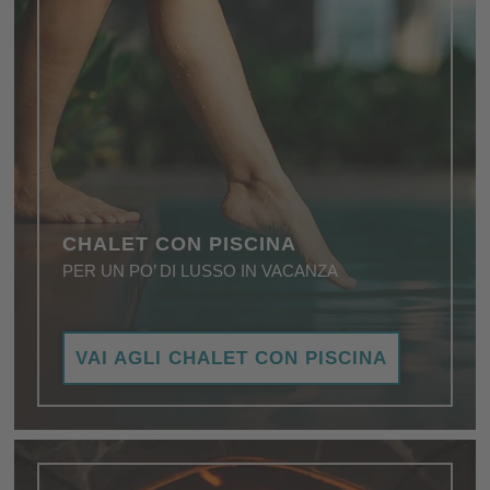
CHALET CON PISCINA
PER UN PO’ DI LUSSO IN VACANZA
Piscina privata, infinity pool, piscina all'aperto – uno
VAI AGLI CHALET CON PISCINA
chalet con piscina è sempre un sogno!