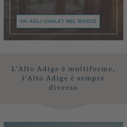
Ambiente naturale e tranquillità assoluta: il vostro
VAI AGLI CHALET NEL BOSCO
rifugio nel paradiso naturale dell'Alto Adige ...
L'Alto Adige è multiforme,
l'Alto Adige è sempre
diverso