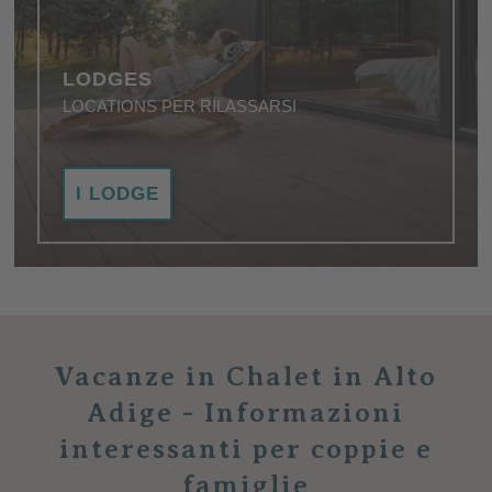
LODGES
LOCATIONS PER RILASSARSI
Piacere, riposo, lusso: i migliori alloggi per chi è alla
I LODGE
ricerca del relax profondo.
Vacanze in Chalet in Alto
Adige -
Informazioni
interessanti per coppie e
famiglie