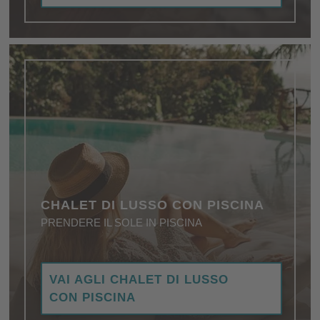
CHALET DI LUSSO CON PISCINA
PRENDERE IL SOLE IN PISCINA
Scoprite gli highlight indimenticabili degli chalet di
VAI AGLI CHALET DI LUSSO
lusso con piscina, per trasformare le vacanze in
CON PISCINA
ricordi indelebili …