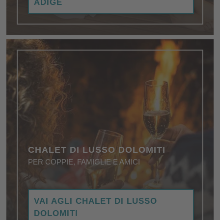
ADIGE
qualità.
CHALET DI LUSSO DOLOMITI
PER COPPIE, FAMIGLIE E AMICI
I migliori indirizzi per una vacanza in un luogo
VAI AGLI CHALET DI LUSSO
speciale, dove lusso e natura spettacolare sono i
DOLOMITI
protagonisti assoluti …