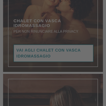
CHALET CON VASCA
IDROMASSAGIO
PER NON RINUNCIARE ALLA PRIVACY
La vasca idromassaggio è quella caratteristica
VAI AGLI CHALET CON VASCA
favolosa negli chalet che fa battere forte i cuori degli
IDROMASSAGIO
amanti del benessere.