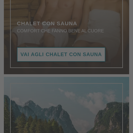
CHALET CON SAUNA
COMFORT CHE FANNO BENE AL CUORE
Vi invitano a rilassarvi nell'accoglienza e nel calore
VAI AGLI CHALET CON SAUNA
di un'atmosfera straordinariamente piacevole.