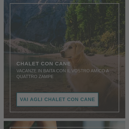
CHALET CON CANE
VACANZE IN BAITA CON IL VOSTRO AMICO A
QUATTRO ZAMPE
Chalet pet friendly - le migliori condizioni per una
VAI AGLI CHALET CON CANE
perfetta vacanza con il cane.