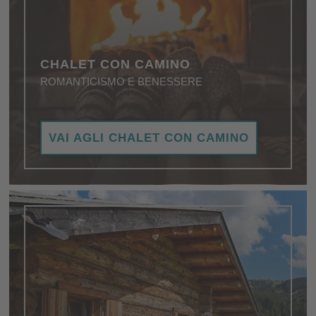
CHALET CON CAMINO
ROMANTICISMO E BENESSERE
Chalet con caminetto per una vacanza in un
VAI AGLI CHALET CON CAMINO
ambiente di relax assoluto.