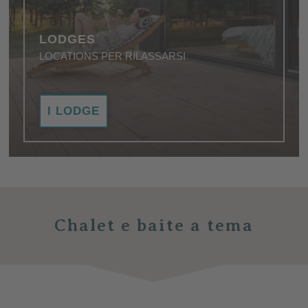
LODGES
LOCATIONS PER RILASSARSI
Piacere, riposo, lusso: i migliori alloggi per chi è alla
I LODGE
ricerca del relax profondo.
Chalet e baite a tema