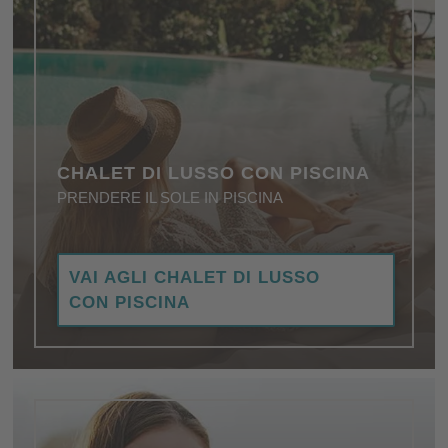
CHALET DI LUSSO CON PISCINA
PRENDERE IL SOLE IN PISCINA
Scoprite gli highlight indimenticabili degli chalet di
VAI AGLI CHALET DI LUSSO
lusso con piscina, per trasformare le vacanze in
CON PISCINA
ricordi indelebili …