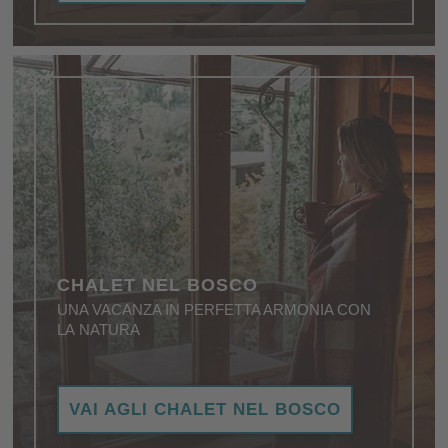
assoluta di una vacanza nei Villaggi Chalet in
Trentino Alto Adige.
CHALET NEL BOSCO
UNA VACANZA IN PERFETTA ARMONIA CON
LA NATURA
Ambiente naturale e tranquillità assoluta: il vostro
VAI AGLI CHALET NEL BOSCO
rifugio nel paradiso naturale dell'Alto Adige ...