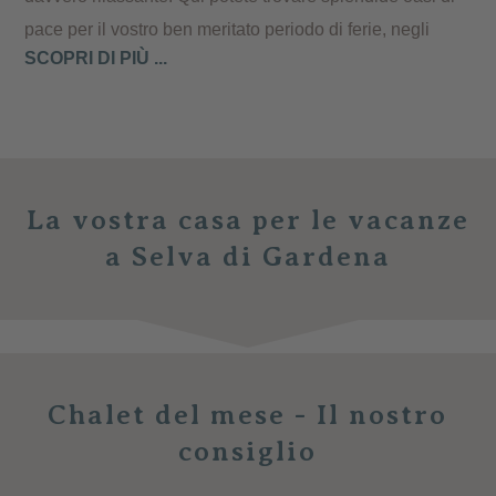
pace per il vostro ben meritato periodo di ferie, negli
SCOPRI DI PIÙ ...
chalet e nelle baite situati in questa amena località
. I
punti forti: un arredamento di alto livello, un'atmosfera
rilassante e un comfort superlativo.
La vostra casa
per le vacanze
a Selva di Gardena
Ideale per godersi il dolce stare insieme in due, ma
anche per una vacanza con tutta la famiglia in uno chalet
più grande. Non importa che cosa cercate e prenotate: la
Chalet del mese - Il nostro
vostra vacanza a Selva di Gardena sarà sicuramente
consiglio
molto speciale!