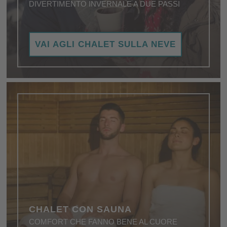
DIVERTIMENTO INVERNALE A DUE PASSI
Cristalli di neve danzano nell'aria e il fuoco
VAI AGLI CHALET SULLA NEVE
scoppietta nel camino, creando un'atmosfera
calorosa e accogliente bacas.
CHALET CON SAUNA
COMFORT CHE FANNO BENE AL CUORE