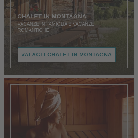
CHALET IN MONTAGNA
VACANZE IN FAMIGLIA E VACANZE
ROMANTICHE
Le migliori destinazioni di vacanza negli chalet più
VAI AGLI CHALET IN MONTAGNA
belli nelle montagne più spettacolari.