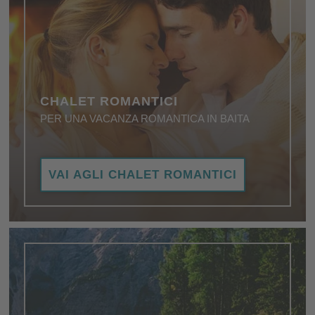
CHALET ROMANTICI
PER UNA VACANZA ROMANTICA IN BAITA
Rifugi isolati in Alto Adige - per vacanze in pace e
VAI AGLI CHALET ROMANTICI
solitudine, per vacanze nel proprio regno.