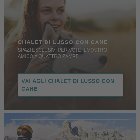
CHALET DI LUSSO CON CANE
SPAZI ESCLUSIVI PER VOI E IL VOSTRO
AMICO A QUATTRO ZAMPE
Dog-friendly, lussuosi, straordinari: per giornate di
VAI AGLI CHALET DI LUSSO CON
vacanza di gran classe, anche con il cane …
CANE