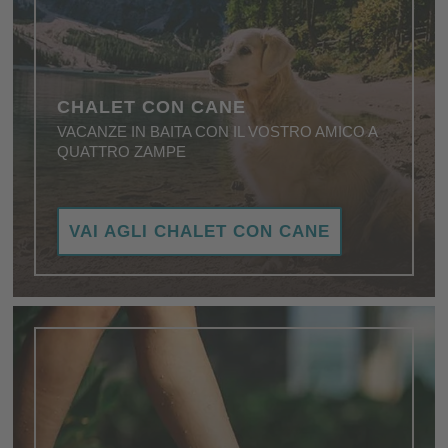
CHALET CON CANE
VACANZE IN BAITA CON IL VOSTRO AMICO A
QUATTRO ZAMPE
Chalet pet friendly - le migliori condizioni per una
VAI AGLI CHALET CON CANE
perfetta vacanza con il cane.