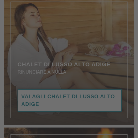
CHALET DI LUSSO ALTO ADIGE
RINUNCIARE A NULLA
Più che accogliente e romantico, con area
VAI AGLI CHALET DI LUSSO ALTO
benessere privata, attrezzature eleganti e di alta
ADIGE
qualità.