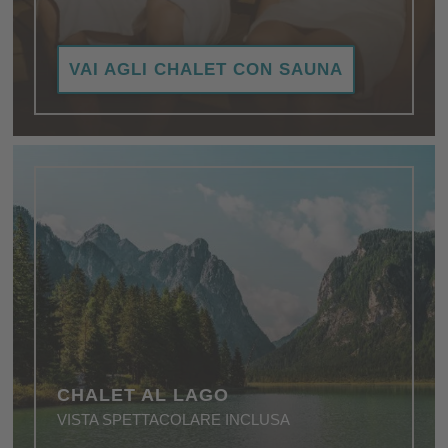
Vi invitano a rilassarvi nell'accoglienza e nel calore
VAI AGLI CHALET CON SAUNA
di un'atmosfera straordinariamente piacevole.
CHALET AL LAGO
VISTA SPETTACOLARE INCLUSA