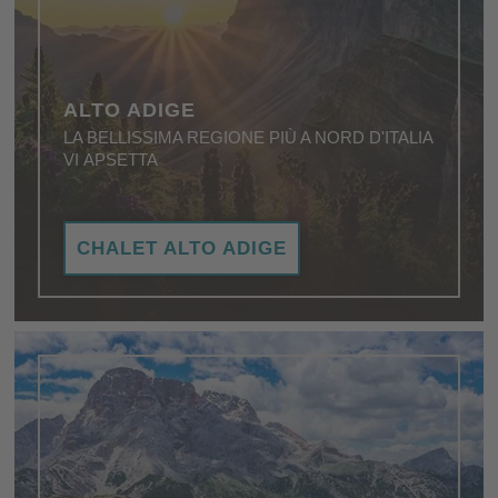
ALTO ADIGE
LA BELLISSIMA REGIONE PIÙ A NORD D'ITALIA
VI APSETTA
Voglia di vacanze? Di aria fresca, stupendi laghi di
CHALET ALTO ADIGE
montagna, villaggi incantevoli e montagne tra le più
suggestive al mondo? Allora visitate l'Alto Adige!