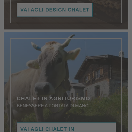
I migliori alloggi per una vacanza esclusiva
VAI AGLI DESIGN CHALET
all'insegna dell'intimità.
CHALET IN AGRITURISMO
BENESSERE A PORTATA DI MANO
Bastano l'arredamento e la posizione per farvi
VAI AGLI CHALET IN
sentire completamente a vostro agio.