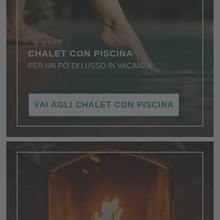
CHALET CON PISCINA
PER UN PO’ DI LUSSO IN VACANZA
Piscina privata, infinity pool, piscina all'aperto – uno
VAI AGLI CHALET CON PISCINA
chalet con piscina è sempre un sogno!